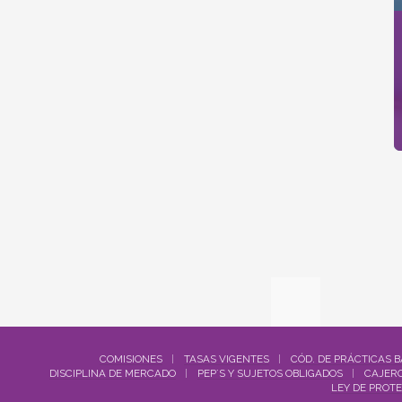
COMISIONES
TASAS VIGENTES
CÓD. DE PRÁCTICAS 
DISCIPLINA DE MERCADO
PEP´S Y SUJETOS OBLIGADOS
CAJERO
LEY DE PROT